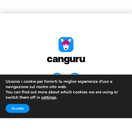
Usiamo i cookie per fornirti la miglior esperienza d'uso e
navigazione sul nostro sito web.
You can find out more about which cookies we are using or
© 2026 Canguru S.r.L., Av. Barranco las Torres, 10, 38670
switch them off in
settings
.
Adeje, Santa Cruz de Tenerife, Spagna
Privacy Policy
|
Termini e condizioni
| Sito sviluppato da
Accetta
SCARICA L'APP
Engine Lab