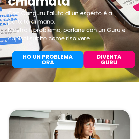
chiamata
Con Canguru l’aiuto di un esperto è a
portata di mano.
Mostra il problema, parlane con un Guru e
capisci subito come risolvere.
HO UN PROBLEMA
DIVENTA
ORA
GURU