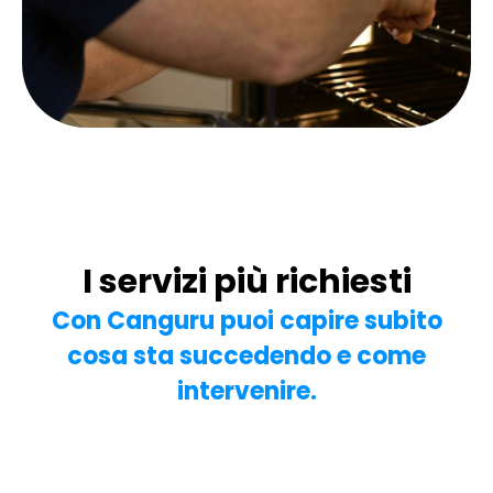
I servizi più richiesti
Con Canguru puoi capire subito
cosa sta succedendo e come
intervenire.